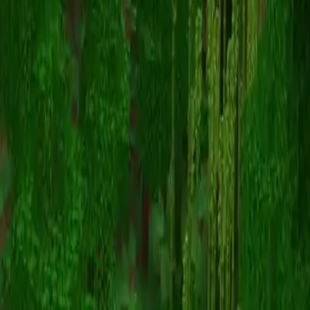
DanAC
Назад к скинам