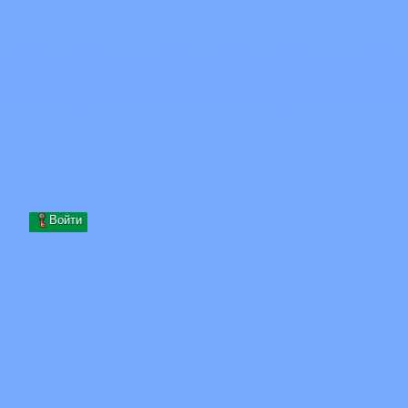
Skip to content
Перейти к содержимому
Minecraft.How
Серверы
Скины
Форум
Блог
Инструменты
Войти
Главная