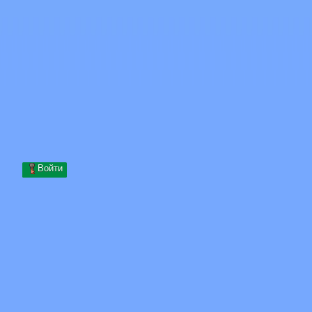
Skip to content
Перейти к содержимому
Minecraft.How
Серверы
Скины
Форум
Блог
Инструменты
Войти
Главная