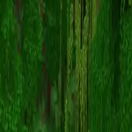
AbigailPinehaven
Назад к скинам