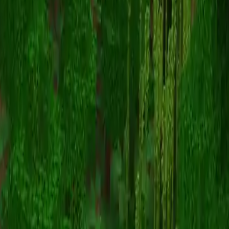
CubeMasterMC
Назад к скинам