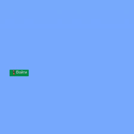
Skip to content
Перейти к содержимому
Minecraft.How
Серверы
Скины
Форум
Блог
Инструменты
Войти
Главная