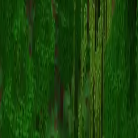
nadayouri
Назад к скинам