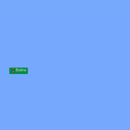
Skip to content
Перейти к содержимому
Minecraft.How
Серверы
Скины
Форум
Блог
Инструменты
Войти
Главная