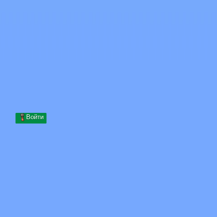
Skip to content
Перейти к содержимому
Minecraft.How
Серверы
Скины
Форум
Блог
Инструменты
Войти
Главная