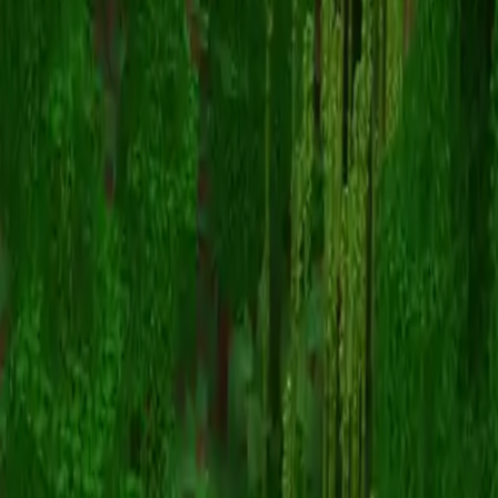
ProSamon
Назад к скинам