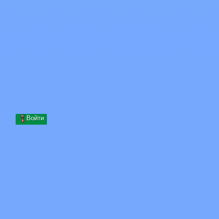
Skip to content
Перейти к содержимому
Minecraft.How
Серверы
Скины
Форум
Блог
Инструменты
Войти
Главная