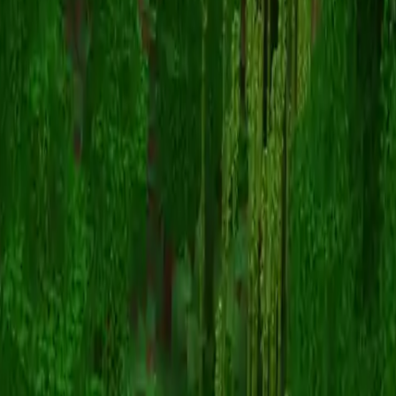
FlexThomas
Назад к скинам