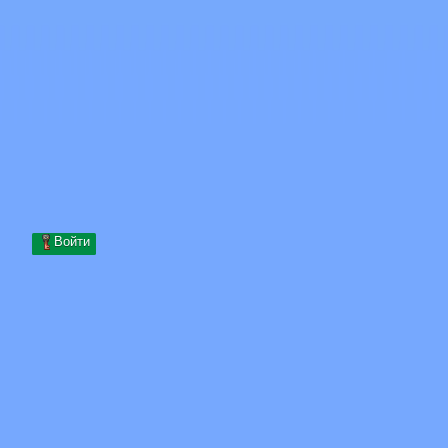
Skip to content
Перейти к содержимому
Minecraft.How
Серверы
Скины
Форум
Блог
Инструменты
Войти
Главная