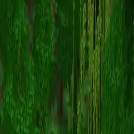
Keldix
Назад к скинам