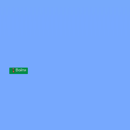
Skip to content
Перейти к содержимому
Minecraft.How
Серверы
Скины
Форум
Блог
Инструменты
Войти
Главная