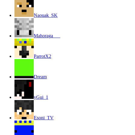
Naouak_SK
Mahoraga___
ParrotX2
Dream
yGui_1
Esoni_TV