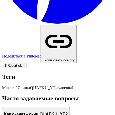
Поделиться в Pinterest
Скопировать ссылку
🚩
Report skin
Теги
Minecraft
Скины
QUAFKU_YT
java
neutral
Часто задаваемые вопросы
Как скачать скин QUAFKU_YT?