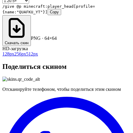
/give @p minecraft:player_head[profile=
{name:"QUAFKU_YT"}]
Copy
PNG · 64×64
Скачать скин
HD-загрузка
128
px
256
px
512
px
Поделиться скином
Отсканируйте телефоном, чтобы поделиться этим скином