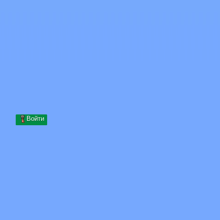
Skip to content
Перейти к содержимому
Minecraft.How
Серверы
Скины
Форум
Блог
Инструменты
Войти
Главная