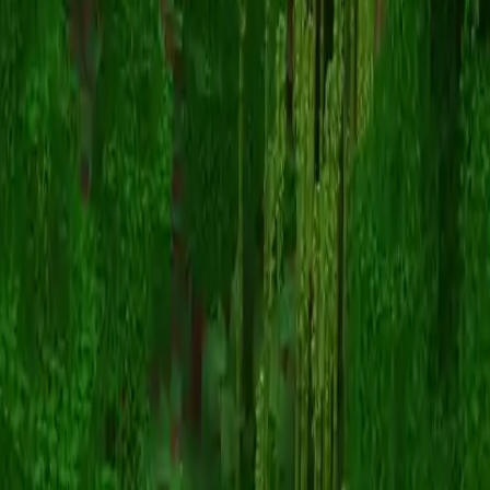
Scrufled
Назад к скинам