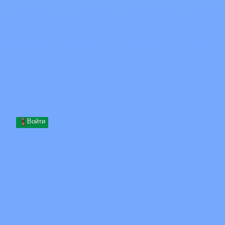
Skip to content
Перейти к содержимому
Minecraft.How
Серверы
Скины
Форум
Блог
Инструменты
Войти
Главная