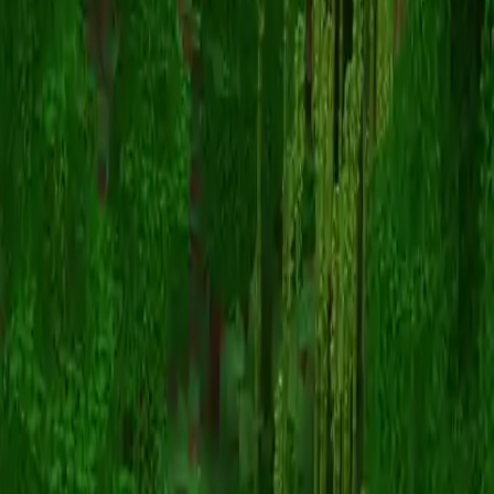
SLoCr
Назад к скинам