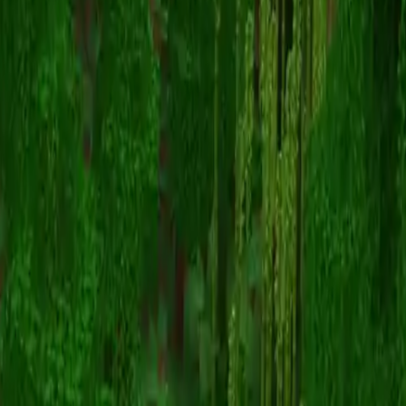
foxylag
Назад к скинам