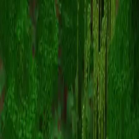
CurryLamb
Назад к скинам