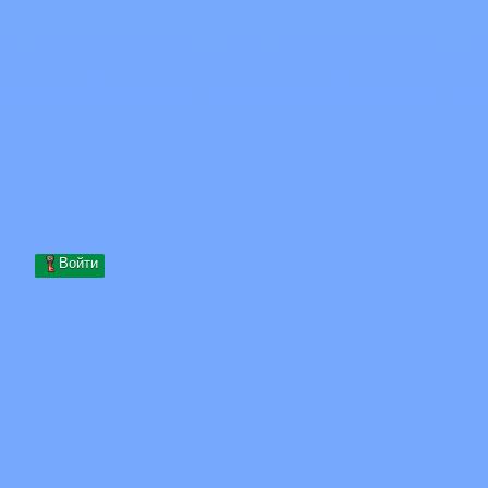
Skip to content
Перейти к содержимому
Minecraft.How
Серверы
Скины
Форум
Блог
Инструменты
Войти
Главная