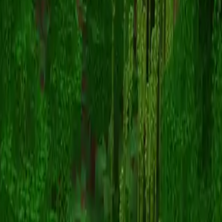
MapsMakeStudios
Назад к скинам