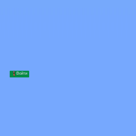
Skip to content
Перейти к содержимому
Minecraft.How
Серверы
Скины
Форум
Блог
Инструменты
Войти
Главная