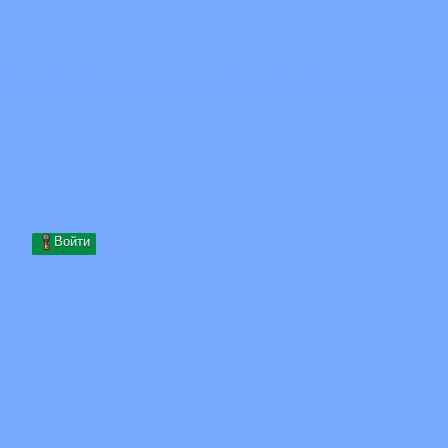
Skip to content
Перейти к содержимому
Minecraft.How
Серверы
Скины
Форум
Блог
Инструменты
Войти
Главная