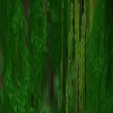
DaMonkeLord
Назад к скинам