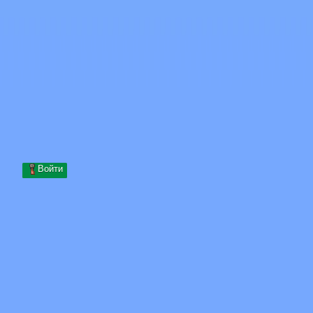
Skip to content
Перейти к содержимому
Minecraft.How
Серверы
Скины
Форум
Блог
Инструменты
Войти
Главная