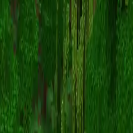
Blacksmith1901
Назад к скинам