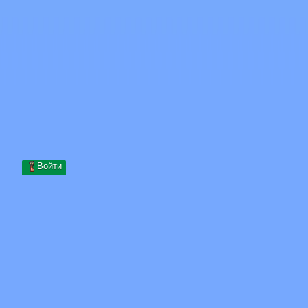
Skip to content
Перейти к содержимому
Minecraft.How
Серверы
Скины
Форум
Блог
Инструменты
Войти
Главная