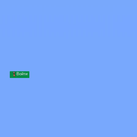
Skip to content
Перейти к содержимому
Minecraft.How
Серверы
Скины
Форум
Блог
Инструменты
Войти
Главная