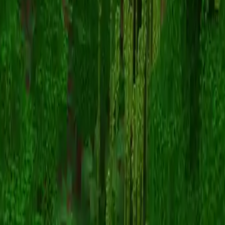
BrutalKid
Назад к скинам