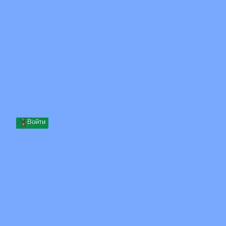
Skip to content
Перейти к содержимому
Minecraft.How
Серверы
Скины
Форум
Блог
Инструменты
Войти
Главная