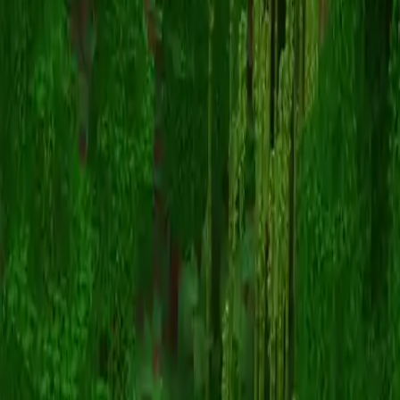
yefeblgN
Назад к скинам