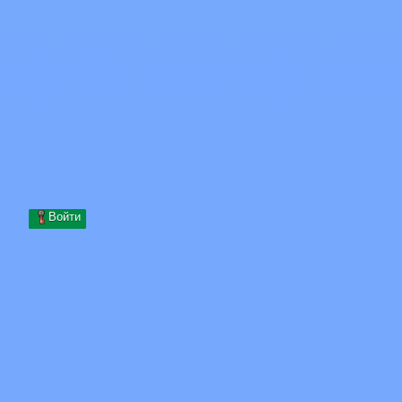
Skip to content
Перейти к содержимому
Minecraft.How
Серверы
Скины
Форум
Блог
Инструменты
Войти
Главная