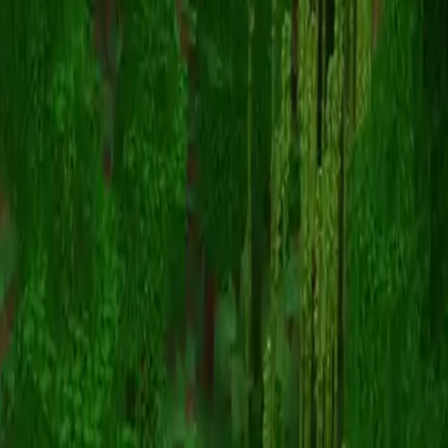
IShowSpeedJr
Назад к скинам