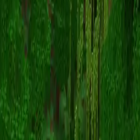
MBC3
Назад к скинам