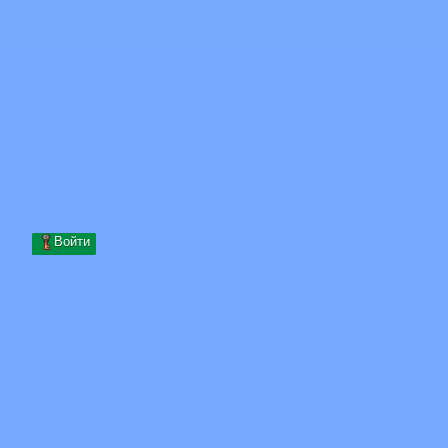
Skip to content
Перейти к содержимому
Minecraft.How
Серверы
Скины
Форум
Блог
Инструменты
Войти
Главная