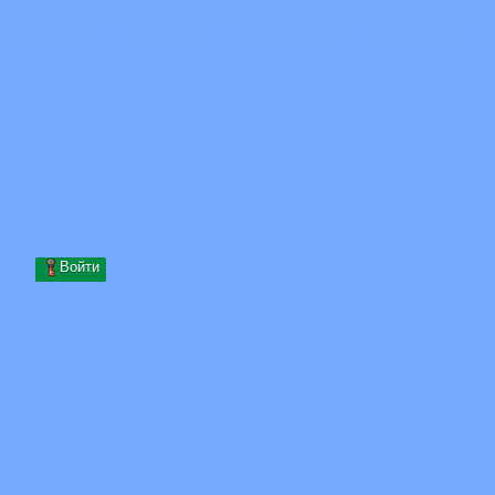
Skip to content
Перейти к содержимому
Minecraft.How
Серверы
Скины
Форум
Блог
Инструменты
Войти
Главная