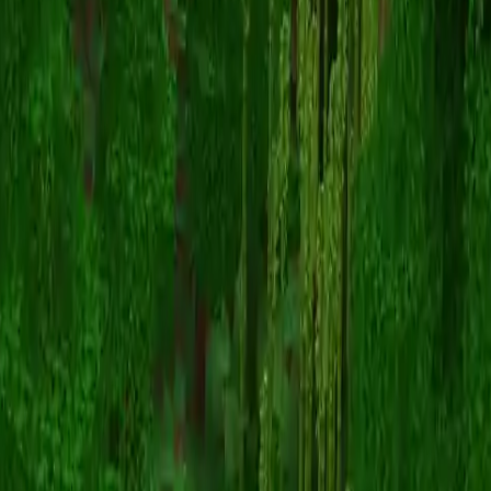
Darthvader524
Назад к скинам