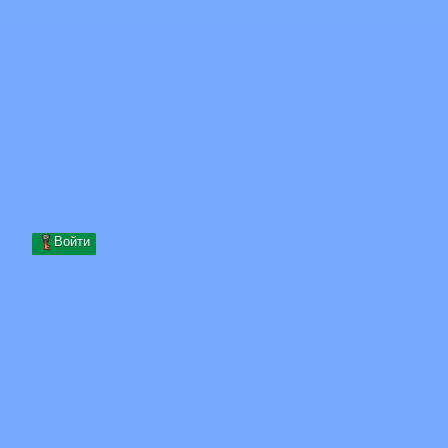
Skip to content
Перейти к содержимому
Minecraft.How
Серверы
Скины
Форум
Блог
Инструменты
Войти
Главная