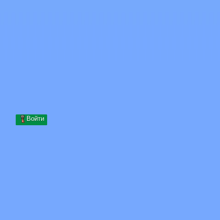
Skip to content
Перейти к содержимому
Minecraft.How
Серверы
Скины
Форум
Блог
Инструменты
Войти
Главная