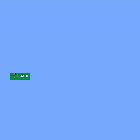
Skip to content
Перейти к содержимому
Minecraft.How
Серверы
Скины
Форум
Блог
Инструменты
Войти
Главная