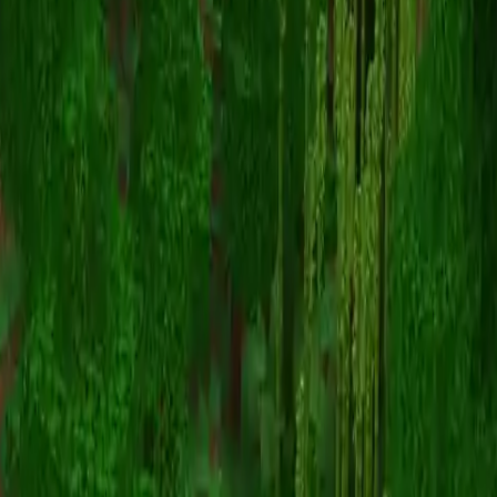
ItzRealMe0
Назад к скинам