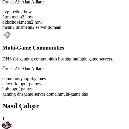
Örnek Alt Alan Adları:
pvp.metin2.how
farm.metin2.how
oldschool.metin2.how
metin2 dns
metin2 server domain
Multi-Game Communities
DNS for gaming communities hosting multiple game servers.
Örnek Alt Alan Adları:
community.topof.games
network.topof.games
hub.topof.games
gaming dns
game server domain
multi-game dns
Nasıl Çalışır
1