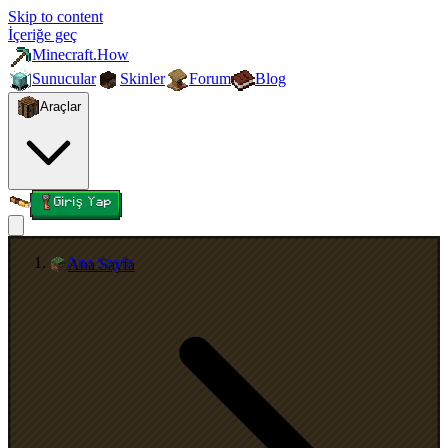
Skip to content
İçeriğe geç
Minecraft.How
Sunucular
Skinler
Forum
Blog
Araçlar
Giriş Yap
Ana Sayfa