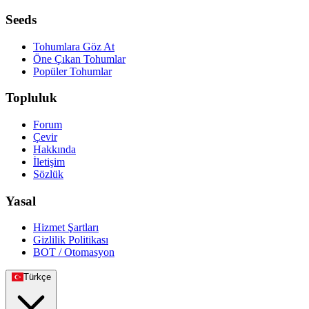
Seeds
Tohumlara Göz At
Öne Çıkan Tohumlar
Popüler Tohumlar
Topluluk
Forum
Çevir
Hakkında
İletişim
Sözlük
Yasal
Hizmet Şartları
Gizlilik Politikası
BOT / Otomasyon
Türkçe