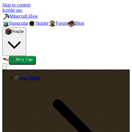
Skip to content
İçeriğe geç
Minecraft.How
Sunucular
Skinler
Forum
Blog
Araçlar
Giriş Yap
Ana Sayfa