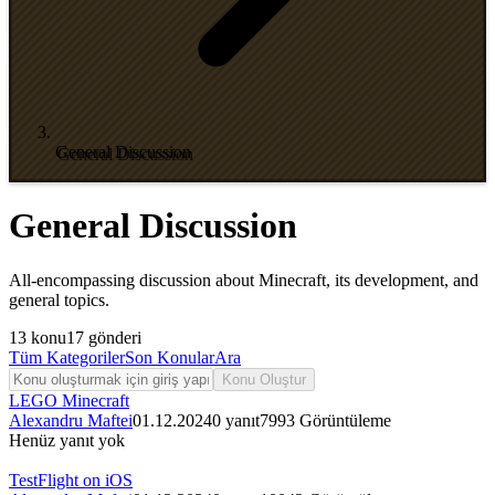
General Discussion
General Discussion
All-encompassing discussion about Minecraft, its development, and
general topics.
13
konu
17
gönderi
Tüm Kategoriler
Son Konular
Ara
Konu Oluştur
LEGO Minecraft
Alexandru Maftei
01.12.2024
0
yanıt
7993
Görüntüleme
Henüz yanıt yok
TestFlight on iOS