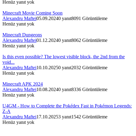
Henüz yanıt yok
Minecraft Movie Coming Soon
Alexandru Maftei
05.09.2024
0
yanıt
8091
Görüntüleme
Henüz yanıt yok
Minecraft Dungeons
Alexandru Maftei
01.12.2024
0
yanıt
8062
Görüntüleme
Henüz yanıt yok
Is this even possible? The lowest visible block, the 2nd from the
void...
Alexandru Maftei
10.10.2025
0
yanıt
2032
Görüntüleme
Henüz yanıt yok
Minecraft APK 2024
Alexandru Maftei
10.08.2024
0
yanıt
8336
Görüntüleme
Henüz yanıt yok
U4GM - How to Complete the Pokédex Fast in Pokémon Legends:
Z-A
Alexandru Maftei
17.10.2025
3
yanıt
1542
Görüntüleme
Henüz yanıt yok