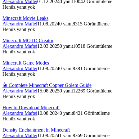
Alexandru Maftei
01.12.2024
0
yanıt
10042
Görüntüleme
Henüz yanıt yok
Minecraft Movie Leaks
Alexandru Maftei
11.08.2024
0
yanıt
8315
Görüntüleme
Henüz yanıt yok
Minecraft MOTD Creator
Alexandru Maftei
12.03.2025
0
yanıt
10518
Görüntüleme
Henüz yanıt yok
Minecraft Game Modes
Alexandru Maftei
11.08.2024
0
yanıt
8381
Görüntüleme
Henüz yanıt yok
🤖 Complete Minecraft Copper Golem Guide
Alexandru Maftei
15.08.2025
0
yanıt
12269
Görüntüleme
Henüz yanıt yok
How to Download Minecraft
Alexandru Maftei
10.08.2024
0
yanıt
8421
Görüntüleme
Henüz yanıt yok
Density Enchantment in Minecraft
Alexandru Maftei
11.08.2024
1
yanıt
8369
Görüntüleme