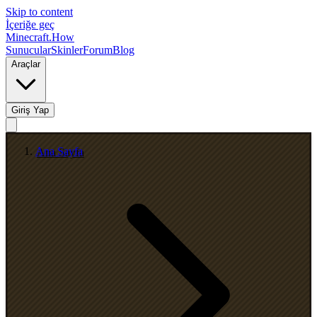
Skip to content
İçeriğe geç
Minecraft.How
Sunucular
Skinler
Forum
Blog
Araçlar
Giriş Yap
Ana Sayfa