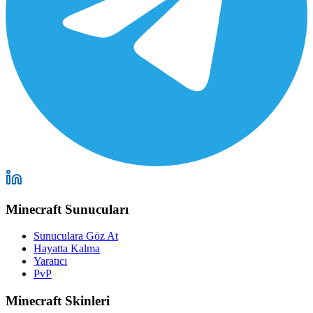
Minecraft Sunucuları
Sunuculara Göz At
Hayatta Kalma
Yaratıcı
PvP
Minecraft Skinleri