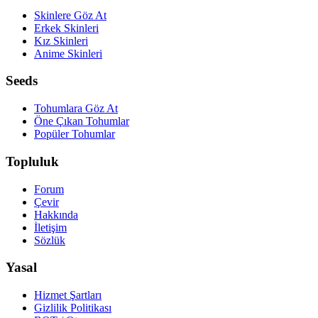
Skinlere Göz At
Erkek Skinleri
Kız Skinleri
Anime Skinleri
Seeds
Tohumlara Göz At
Öne Çıkan Tohumlar
Popüler Tohumlar
Topluluk
Forum
Çevir
Hakkında
İletişim
Sözlük
Yasal
Hizmet Şartları
Gizlilik Politikası