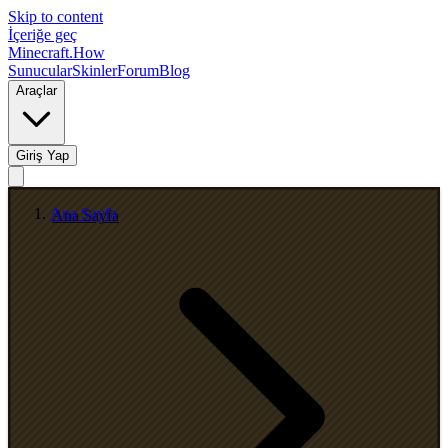
Skip to content
İçeriğe geç
Minecraft.How
Sunucular
Skinler
Forum
Blog
Araçlar
Giriş Yap
Ana Sayfa