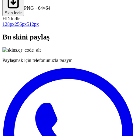
PNG · 64×64
Skin İndir
HD indir
128
px
256
px
512
px
Bu skini paylaş
Paylaşmak için telefonunuzla tarayın