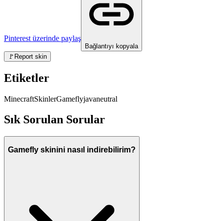
Pinterest üzerinde paylaş
Bağlantıyı kopyala
🚩
Report skin
Etiketler
Minecraft
Skinler
Gamefly
java
neutral
Sık Sorulan Sorular
Gamefly skinini nasıl indirebilirim?