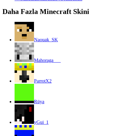
Daha Fazla Minecraft Skini
Naouak_SK
Mahoraga___
ParrotX2
Rüya
yGui_1