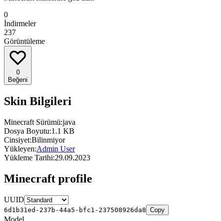
0
İndirmeler
237
Görüntüleme
0
Beğeni
Skin Bilgileri
Minecraft Sürümü:
java
Dosya Boyutu:
1.1 KB
Cinsiyet:
Bilinmiyor
Yükleyen:
Admin User
Yükleme Tarihi:
29.09.2023
Minecraft profile
UUID
6d1b31ed-237b-44a5-bfc1-237508926da8
Copy
Model