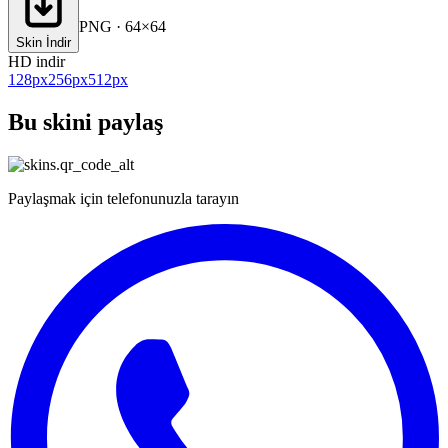
PNG · 64×64
Skin İndir
HD indir
128
px
256
px
512
px
Bu skini paylaş
Paylaşmak için telefonunuzla tarayın