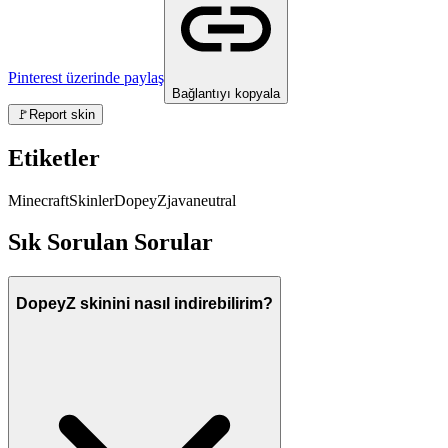
Pinterest üzerinde paylaş
Bağlantıyı kopyala
🚩
Report skin
Etiketler
Minecraft
Skinler
DopeyZ
java
neutral
Sık Sorulan Sorular
DopeyZ skinini nasıl indirebilirim?