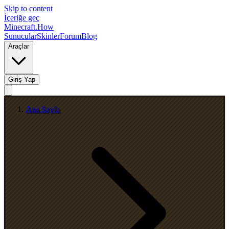
Skip to content
İçeriğe geç
Minecraft.How
Sunucular
Skinler
Forum
Blog
Araçlar
Giriş Yap
Ana Sayfa