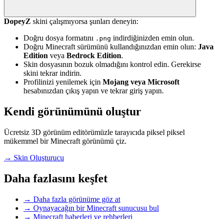
DopeyZ
skini çalışmıyorsa şunları deneyin:
Doğru dosya formatını
indirdiğinizden emin olun.
.png
Doğru Minecraft sürümünü kullandığınızdan emin olun:
Java
Edition
veya
Bedrock Edition
.
Skin dosyasının bozuk olmadığını kontrol edin. Gerekirse
skini tekrar indirin.
Profilinizi yenilemek için
Mojang veya Microsoft
hesabınızdan çıkış yapın ve tekrar giriş yapın.
Kendi görünümünü oluştur
Ücretsiz 3D görünüm editörümüzle tarayıcıda piksel piksel
mükemmel bir Minecraft görünümü çiz.
→
Skin Oluşturucu
Daha fazlasını keşfet
→
Daha fazla görünüme göz at
→
Oynayacağın bir Minecraft sunucusu bul
→
Minecraft haberleri ve rehberleri