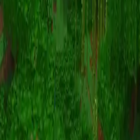
Animation
(S I W R F V)