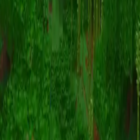
Animation
(S I W R F V)