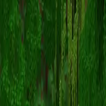
MoriCalliope
Retour aux skins