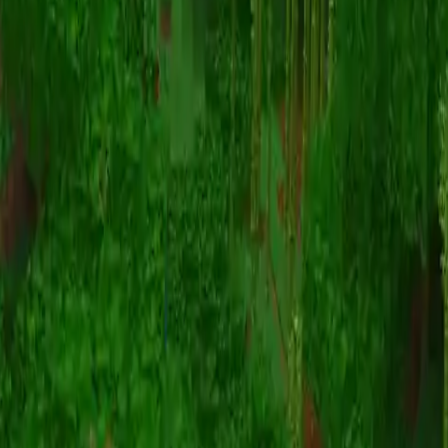
Animation
(S I W R F V)