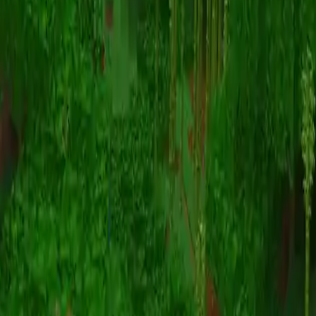
Animation
(S I W R F V)