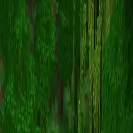
diamondore
Retour aux skins