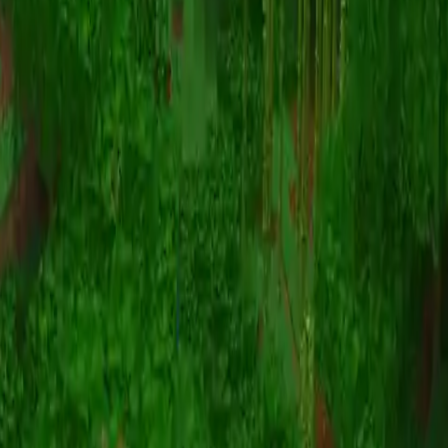
Animation
(S I W R F V)