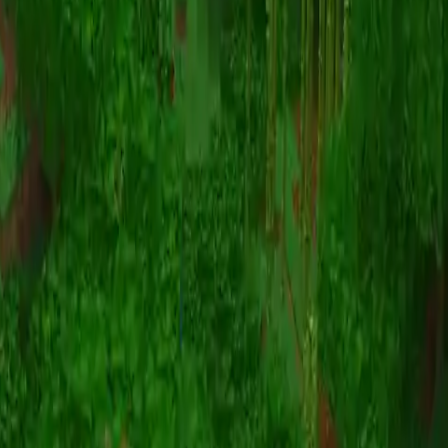
Animation
(S I W R F V)