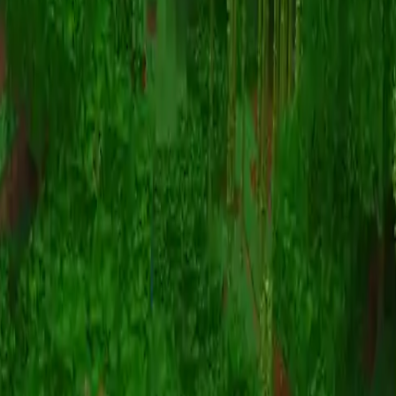
Animation
(S I W R F V)