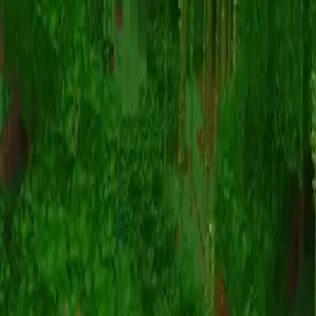
Animation
(S I W R F V)