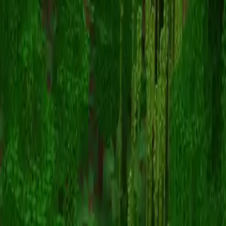
ImMale
Retour aux skins