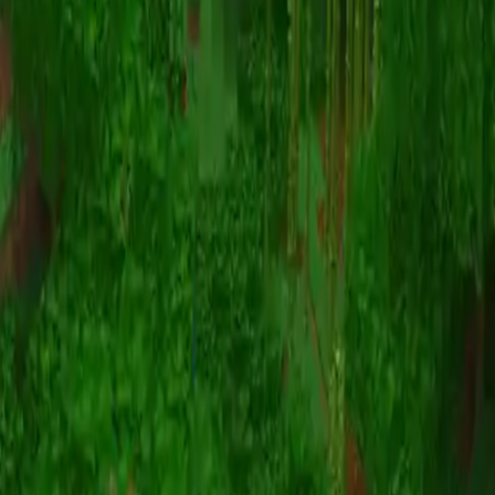
Animation
(S I W R F V)