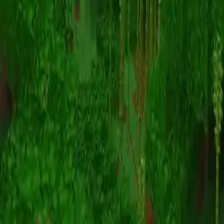
Animation
(S I W R F V)