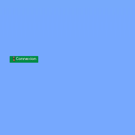
Skip to content
Passer au contenu
Minecraft.How
Serveurs
Skins
Forum
Blog
Outils
Connexion
Accueil