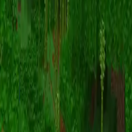
Animation
(S I W R F V)