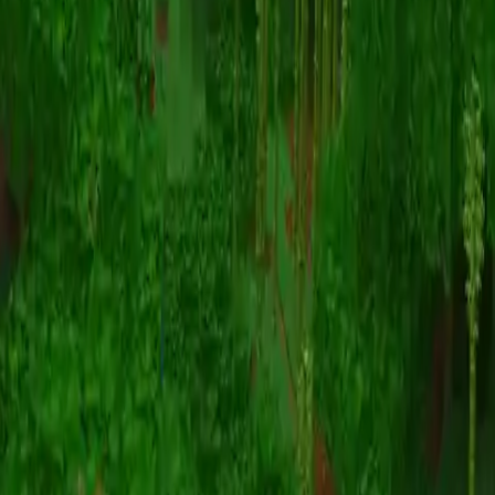
Animation
(S I W R F V)