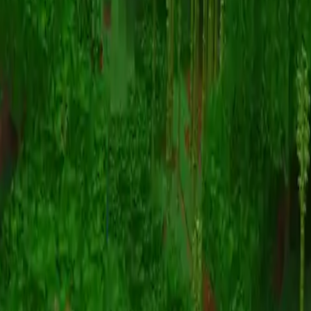
Animation
(S I W R F V)