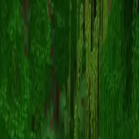
lotsofkb
Retour aux skins