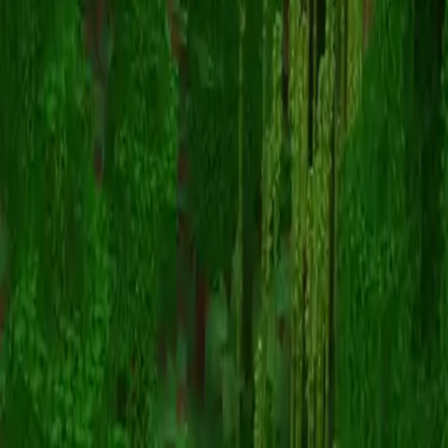
animosa_mc
Retour aux skins