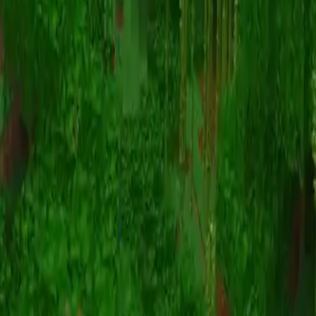
Animation
(S I W R F V)