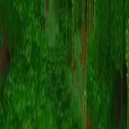
Animation
(S I W R F V)