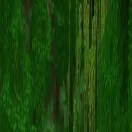
Trustcn
Retour aux skins