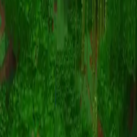
Animation
(S I W R F V)