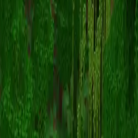
sleepydeanna
Retour aux skins