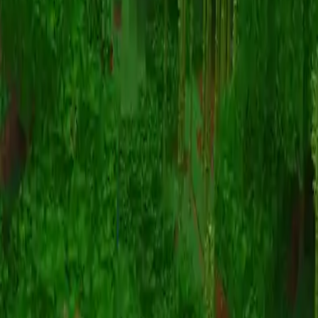
Animation
(S I W R F V)