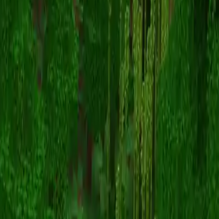
LampyPony
Retour aux skins