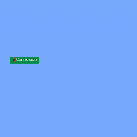
Skip to content
Passer au contenu
Minecraft.How
Serveurs
Skins
Forum
Blog
Outils
Connexion
Accueil