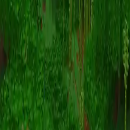
Animation
(S I W R F V)