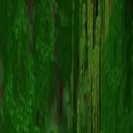
ThatISzoxU
Retour aux skins