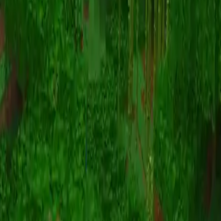
Animation
(S I W R F V)